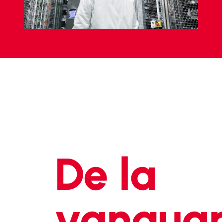
De la
vanguar